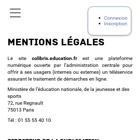
Ouvrir le menu
Connexion
Inscription
Accueil
Mentions légales
Personnels enseignants
Le site
colibris.education.fr
est une plateforme
numérique ouverte par l’administration centrale pour
Tous personnels
offrir à ses usagers (internes ou externes) un téléservice
assurant le traitement de démarches en ligne.
Indemnités
Ministère de l’éducation nationale, de la jeunesse et des
sports
EAFC
72, rue Regnault
75013 Paris
Mes demandes
Tél : 01 55 55 40 10
Mon compte