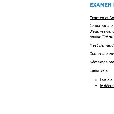
EXAMEN 
Examen et Co
La démarche e
d'admission d
possibilité a
Il est demand
Démarche ouve
Démarche ouve
Liens vers :
l'articl
le décre