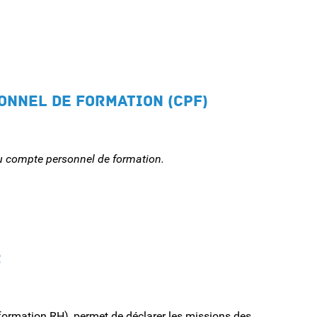
ONNEL DE FORMATION (CPF)
u compte personnel de formation.
2
formation RH), permet de déclarer les missions des